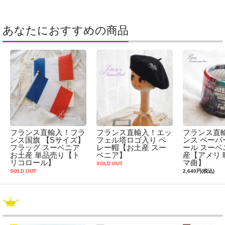
あなたにおすすめの商品
フランス直輸入！フラ
フランス直輸入！エッ
フランス直
ンス国旗 【Sサイズ】
フェル塔ロゴ入り ベ
ンス ペーパ
フラッグ スーベニア
レー帽【お土産 スー
ール スーベ
お土産 単品売り【ト
ベニア】
産【アメリ 
リコロール】
マ曲】
SOLD OUT
SOLD OUT
2,640円(税込)