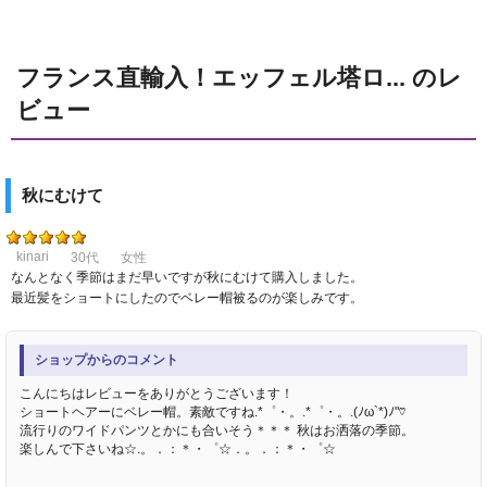
フランス直輸入！エッフェル塔ロ... のレ
ビュー
秋にむけて
kinari
30代
女性
なんとなく季節はまだ早いですが秋にむけて購入しました。
最近髪をショートにしたのでベレー帽被るのが楽しみです。
ショップからのコメント
こんにちはレビューをありがとうございます！
ショートヘアーにベレー帽。素敵ですね.*゜・。.*゜・。.(ﾉω`*)ﾉ"♡
流行りのワイドパンツとかにも合いそう＊＊＊ 秋はお洒落の季節。
楽しんで下さいね☆.。．：＊・゜☆．。．：＊・゜☆