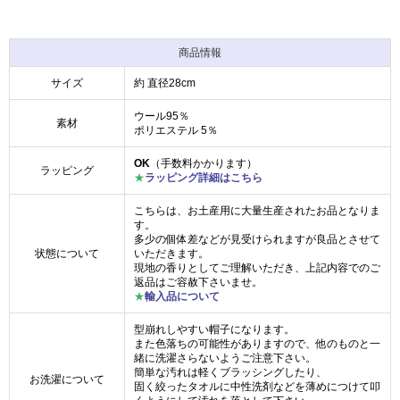
商品情報
サイズ
約 直径28cm
ウール95％
素材
ポリエステル 5％
OK
（手数料かかります）
ラッピング
★
ラッピング詳細はこちら
こちらは、お土産用に大量生産されたお品となりま
す。
多少の個体差などが見受けられますが良品とさせて
状態について
いただきます。
現地の香りとしてご理解いただき、上記内容でのご
返品はご容赦下さいませ。
★
輸入品について
型崩れしやすい帽子になります。
また色落ちの可能性がありますので、他のものと一
緒に洗濯さらないようご注意下さい。
簡単な汚れは軽くブラッシングしたり、
お洗濯について
固く絞ったタオルに中性洗剤などを薄めにつけて叩