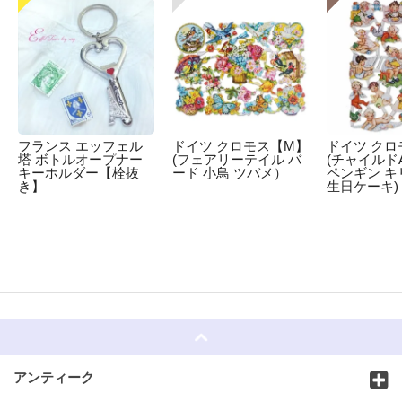
フランス エッフェル
ドイツ クロモス【M】
ドイツ クロ
塔 ボトルオープナー
(フェアリーテイル バ
(チャイルドA
キーホルダー【栓抜
ード 小鳥 ツバメ）
ペンギン キ
き】
生日ケーキ)
☆
アンティーク