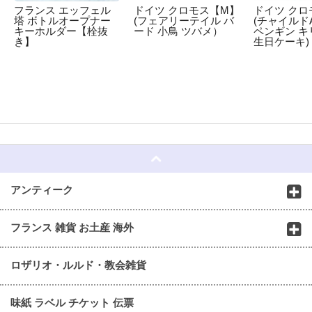
フランス エッフェル
ドイツ クロモス【M】
ドイツ クロ
塔 ボトルオープナー
(フェアリーテイル バ
(チャイルドA
キーホルダー【栓抜
ード 小鳥 ツバメ）
ペンギン キ
き】
生日ケーキ)
☆
アンティーク
フランス 雑貨 お土産 海外
ロザリオ・ルルド・教会雑貨
味紙 ラベル チケット 伝票