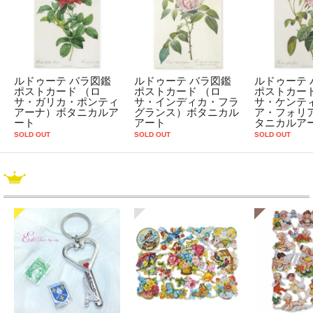
ルドゥーテ バラ図鑑
ルドゥーテ バラ図鑑
ルドゥーテ 
ポストカード （ロ
ポストカード （ロ
ポストカード
サ・ガリカ・ポンティ
サ・インディカ・フラ
サ・ケンテ
アーナ）ボタニカルア
グランス）ボタニカル
ア・フォリ
ート
アート
タニカルア
SOLD OUT
SOLD OUT
SOLD OUT