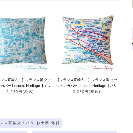
ンス直輸入！】フランス製 クッ
【フランス直輸入！】フランス製 クッ
バー Leconte Heritage【エッ
ションカバー Leconte Heritage【パリ
ル塔 パリマップ ライトブルー】
5,280円(税込)
5,280円(税込)
メトロ 路線図】
ンス直輸入！パリ お土産 雑貨