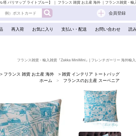
ル塔 パリマップ ライトブルー】 ｜ フランス 雑貨 お土産 海外 ｜フランス雑貨・輸入雑貨『
会員登録
品
再入荷
お気に入り
支払い・配送
お問い合わせ
読
フランス雑貨・輸入雑貨『Zakka MiniMini』| フレンチガーリー 海外輸入
>
フランス 雑貨 お土産 海外
>
雑貨 インテリア トートバッグ
ホーム
>
フランスのお土産 スーベニア
ホーム
>
フランス直輸入！パリ お土産 雑貨
ホーム
>
バレンタイデー＆ホワイトデー ギフト 贈り物 雑貨
ホーム
>
海外 お土産 スーベニール（Souvenir）
ホーム
>
かわいい雑貨
ホーム
>
フレンチ雑貨
ホーム
>
ガーリー 雑貨
ホーム
>
フランス 雑貨