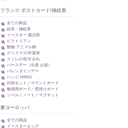
フランス ポストカード/挿絵系
全ての商品
絵本・挿絵系
イースター 復活祭
ビクトリアン
動物 アニマル柄
クリスマス/年賀状
スミレの花/すみれ
バースデー（出産 お祝）
バレンタインデー
ハンジ HANSi
封筒セット／マウントボード
勉強用ボード／壁掛けボード
シール／ノート／マグネット
東ヨーロッパ
全ての商品
イースターエッグ