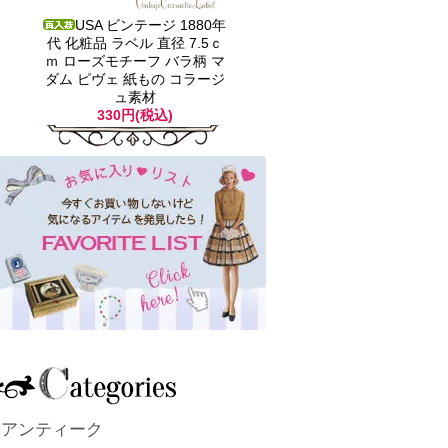
USA ビンテージ 1880年
代 化粧品 ラベル 直径 7.5ｃ
ｍ ローズモチーフ バラ柄 マ
ダム ピヴェ 紙もの コラージ
ュ素材
330円(税込)
アンティーク