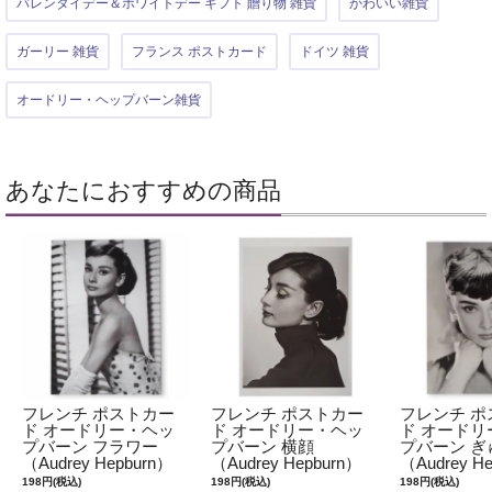
バレンタイデー＆ホワイトデー ギフト 贈り物 雑貨
かわいい雑貨
ガーリー 雑貨
フランス ポストカード
ドイツ 雑貨
オードリー・ヘップバーン雑貨
あなたにおすすめの商品
フレンチ ポストカー
フレンチ ポストカー
フレンチ ポ
ド オードリー・ヘッ
ド オードリー・ヘッ
ド オードリ
プバーン フラワー
プバーン 横顔
プバーン ぎ
（Audrey Hepburn）
（Audrey Hepburn）
（Audrey H
198円(税込)
198円(税込)
198円(税込)