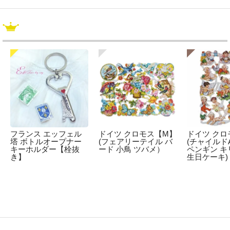
フランス エッフェル
ドイツ クロモス【M】
ドイツ クロ
塔 ボトルオープナー
(フェアリーテイル バ
(チャイルドA
キーホルダー【栓抜
ード 小鳥 ツバメ）
ペンギン キ
き】
生日ケーキ)
☆