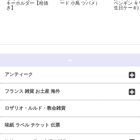
キーホルダー【栓抜
ード 小鳥 ツバメ）
ペンギン キ
き】
生日ケーキ)
☆
アンティーク
フランス 雑貨 お土産 海外
ロザリオ・ルルド・教会雑貨
味紙 ラベル チケット 伝票