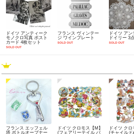
ドイツ アンティーク
フランス ヴィンテー
ドイツ アン
モノクロ写真 ポスト
ジ ワインプレート
ドイリー 3
カード 4枚セット
SOLD OUT
SOLD OUT
SOLD OUT
フランス エッフェル
ドイツ クロモス【M】
ドイツ クロ
塔 ボトルオープナー
(フェアリーテイル バ
(チャイルドA