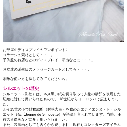
お部屋のディスプレイのワンポイントに。
コラージュ素材として・・・。
子供服のお店などのディスプレイ・演出などに・・・。
お友達の誕生日のメッセージカードとしても・・・。
素敵な使い方を探してみてくださいね。
シルエットの歴史
シルエット（影絵）は、本来黒い紙を切り取って人物の横顔を表現した
切絵に対して用いられたもので、 18世紀からヨーロッパで広まりまし
た。
ルイ15世の下で財務総監（財務大臣）を務めたエティエンヌ・ド・シル
エット（仏: Étienne de Silhouette）が語源と言われています。当時、王
族の肖像画などに多く用いられました。
また、装飾画としても古くから親しまれ、現在もコレクターズアイテム