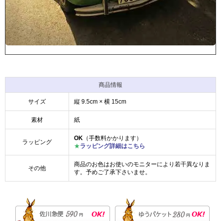
商品情報
サイズ
縦 9.5cm × 横 15cm
素材
紙
OK
（手数料かかります）
ラッピング
★
ラッピング詳細はこちら
商品のお色はお使いのモニターにより若干異なりま
その他
す。予めご了承下さいませ。