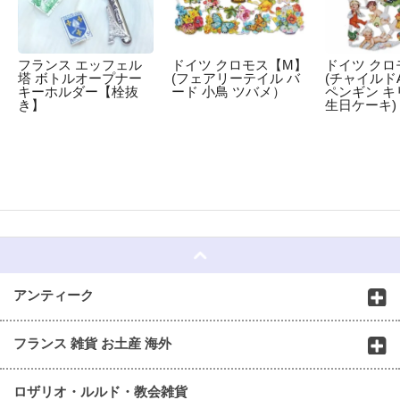
フランス エッフェル
ドイツ クロモス【M】
ドイツ クロ
塔 ボトルオープナー
(フェアリーテイル バ
(チャイルドA
キーホルダー【栓抜
ード 小鳥 ツバメ）
ペンギン キ
き】
生日ケーキ)
☆
アンティーク
フランス 雑貨 お土産 海外
ロザリオ・ルルド・教会雑貨