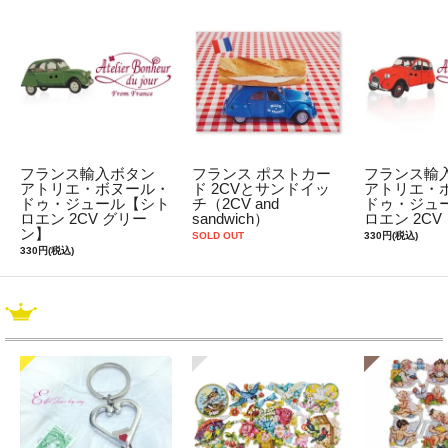
フランス輸入ボタン
フランス ポストカー
フランス輸
アトリエ・ボヌール・
ド 2CVとサンドイッ
アトリエ・
ドゥ・ジュール【シト
チ（2CV and
ドゥ・ジュ
ロエン 2CV グリー
sandwich）
ロエン 2CV
ン】
SOLD OUT
330円(税込)
330円(税込)