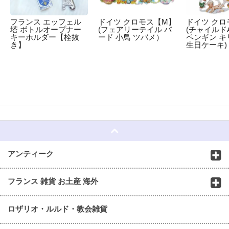
フランス エッフェル
ドイツ クロモス【M】
ドイツ クロ
塔 ボトルオープナー
(フェアリーテイル バ
(チャイルドA
キーホルダー【栓抜
ード 小鳥 ツバメ）
ペンギン キ
き】
生日ケーキ)
☆
アンティーク
フランス 雑貨 お土産 海外
ロザリオ・ルルド・教会雑貨