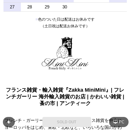
27
28
29
30
■
色のついた日は配送はお休みです
（土日祝は配送お休みです）
フランス雑貨・輸入雑貨『Zakka MiniMini』| フレ
ンチガーリー 海外輸入雑貨のお店 | かわいい雑貨 |
蚤の市 | アンティーク
フレンチ・ガーリーをコンセプトに、フランス雑貨を中心に
SOLD OUT
PC
ヨーロッパをはじめ、東欧・北欧など、いろいろな国のかわ