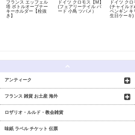
フランス エッフェル
ドイツ クロモス【M】
ドイツ クロ
塔 ボトルオープナー
(フェアリーテイル バ
(チャイルドA
キーホルダー【栓抜
ード 小鳥 ツバメ）
ペンギン キ
き】
生日ケーキ)
☆
アンティーク
フランス 雑貨 お土産 海外
ロザリオ・ルルド・教会雑貨
味紙 ラベル チケット 伝票