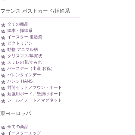
フランス ポストカード/挿絵系
全ての商品
絵本・挿絵系
イースター 復活祭
ビクトリアン
動物 アニマル柄
クリスマス/年賀状
スミレの花/すみれ
バースデー（出産 お祝）
バレンタインデー
ハンジ HANSi
封筒セット／マウントボード
勉強用ボード／壁掛けボード
シール／ノート／マグネット
東ヨーロッパ
全ての商品
イースターエッグ