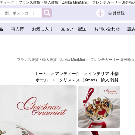
ク ｜フランス雑貨・輸入雑貨『Zakka MiniMini』| フレンチガーリー 海外輸入雑
会員登録
品
再入荷
お気に入り
支払い・配送
お問い合わせ
読
フランス雑貨・輸入雑貨『Zakka MiniMini』| フレンチガーリー 海外輸入
ホーム
>
アンティーク
>
インテリア 小物
ホーム
>
クリスマス（Xmas） 輸入 雑貨
ホーム
>
かわいい雑貨
ホーム
>
アンティーク
ホーム
>
ガーリー 雑貨
ホーム
>
森ガール 雑貨
ホーム
>
ドイツ 雑貨