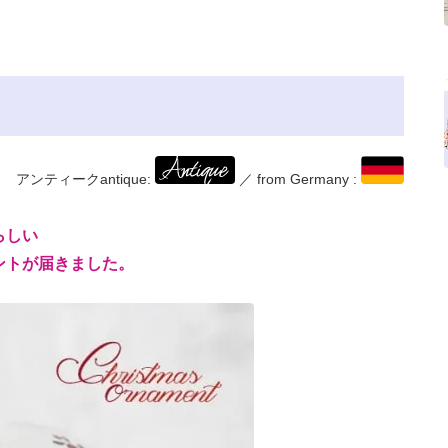
アンティークantique:
／ from Germany :
らしい
ントが届きました。