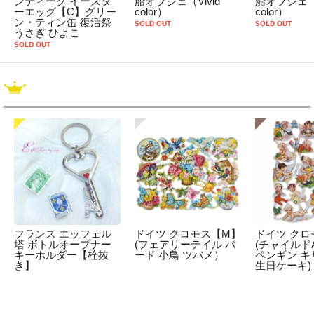
ンティーク イースタ
船オブジェ（Vivid
船オブジェ（P
ーエッグ【C】グリー
color）
color）
ン・ティン缶 復活祭
SOLD OUT
SOLD OUT
うさぎ ひよこ
SOLD OUT
フランス エッフェル
ドイツ クロモス【M】
ドイツ クロ
塔 ボトルオープナー
(フェアリーテイル バ
(チャイルドA
キーホルダー【栓抜
ード 小鳥 ツバメ）
ペンギン キ
き】
生日ケーキ)