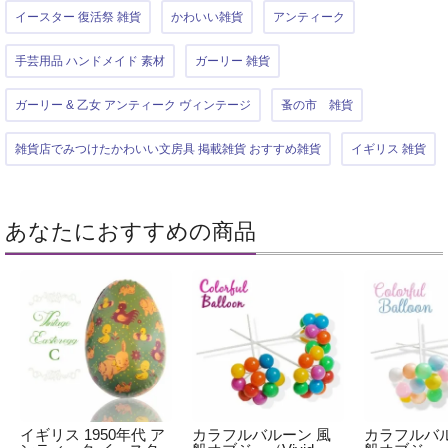
イースター 復活祭 雑貨
かわいい雑貨
アンティーク
手芸用品 ハンドメイド 素材
ガーリー 雑貨
ガーリー & 乙女 アンティーク ヴィンテージ
蚤の市 雑貨
雑貨店でみつけたかわいい文房具 掲載雑貨 おすすめ雑貨
イギリス 雑貨
あなたにおすすめの商品
イギリス 1950年代 ア
カラフルバルーン 風
カラフルバル