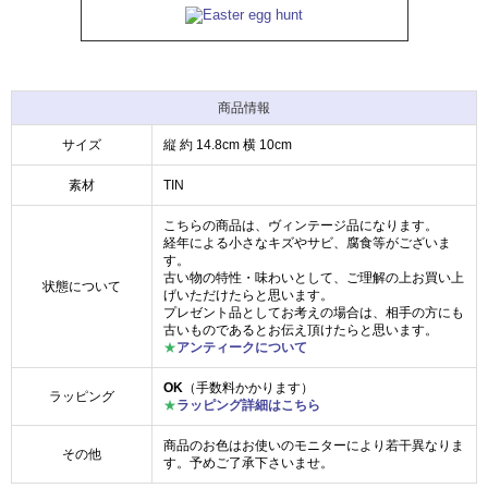
商品情報
サイズ
縦 約 14.8cm 横 10cm
素材
TIN
こちらの商品は、ヴィンテージ品になります。
経年による小さなキズやサビ、腐食等がございま
す。
古い物の特性・味わいとして、ご理解の上お買い上
状態について
げいただけたらと思います。
プレゼント品としてお考えの場合は、相手の方にも
古いものであるとお伝え頂けたらと思います。
★
アンティークについて
OK
（手数料かかります）
ラッピング
★
ラッピング詳細はこちら
商品のお色はお使いのモニターにより若干異なりま
その他
す。予めご了承下さいませ。