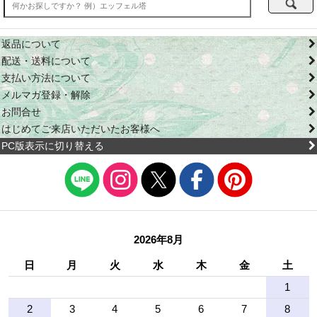
返品について
配送・送料について
支払い方法について
メルマガ登録・解除
お問合せ
はじめてご来店いただいたお客様へ
PC版表示に切り替える
2026年8月
日
月
火
水
木
金
土
1
2
3
4
5
6
7
8