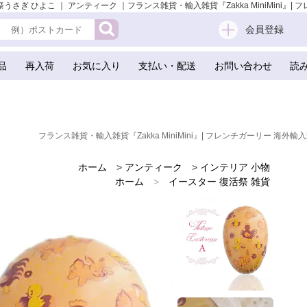
ぎ ひよこ ｜ アンティーク ｜フランス雑貨・輸入雑貨『Zakka MiniMini』| フ
会員登録
品
再入荷
お気に入り
支払い・配送
お問い合わせ
読
フランス雑貨・輸入雑貨『Zakka MiniMini』| フレンチガーリー 海外輸入
ホーム
>
アンティーク
>
インテリア 小物
ホーム
>
イースター 復活祭 雑貨
ホーム
>
かわいい雑貨
ホーム
>
アンティーク
ホーム
>
手芸用品 ハンドメイド 素材
ホーム
>
ガーリー 雑貨
ホーム
>
ガーリー & 乙女 アンティーク ヴィンテージ
ホーム
>
蚤の市 雑貨
>
雑貨店でみつけたかわいい文房具 掲載雑貨 おすすめ雑貨
ホーム
>
イギリス 雑貨