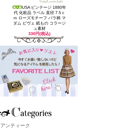
USA ビンテージ 1880年
代 化粧品 ラベル 直径 7.5ｃ
ｍ ローズモチーフ バラ柄 マ
ダム ピヴェ 紙もの コラージ
ュ素材
330円(税込)
アンティーク