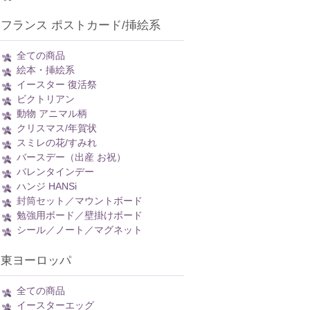
フランス ポストカード/挿絵系
全ての商品
絵本・挿絵系
イースター 復活祭
ビクトリアン
動物 アニマル柄
クリスマス/年賀状
スミレの花/すみれ
バースデー（出産 お祝）
バレンタインデー
ハンジ HANSi
封筒セット／マウントボード
勉強用ボード／壁掛けボード
シール／ノート／マグネット
東ヨーロッパ
全ての商品
イースターエッグ