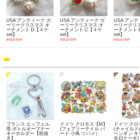
USA アンティーク ガ
USA アンティーク ガ
USA アンテ
ーリークリスマス オ
ーリークリスマス オ
ーリークリス
ーナメント D【４ケ
ーナメント C【４ケ
ーナメント 
set】
set】
set】
SOLD OUT
SOLD OUT
SOLD OUT
フランス エッフェル
ドイツ クロモス【M】
ドイツ クロ
塔 ボトルオープナー
(フェアリーテイル バ
(チャイルドA
キーホルダー【栓抜
ード 小鳥 ツバメ）
ペンギン キ
き】
生日ケーキ)