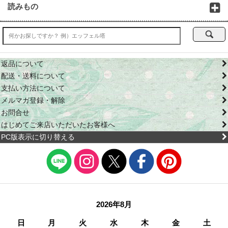
読みもの
返品について
配送・送料について
支払い方法について
メルマガ登録・解除
お問合せ
はじめてご来店いただいたお客様へ
PC版表示に切り替える
2026年8月
日
月
火
水
木
金
土