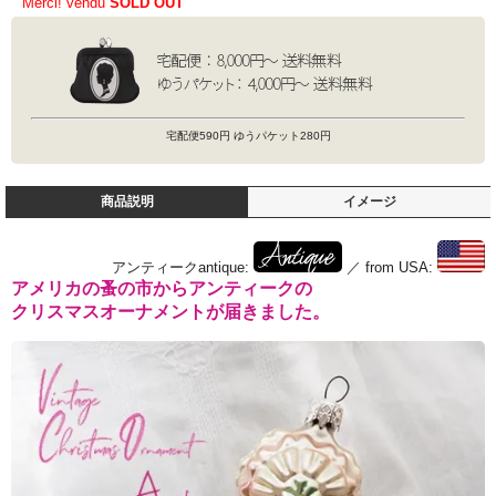
Merci! vendu
SOLD OUT
宅配便590円 ゆうパケット280円
商品説明
イメージ
アンティークantique:
／ from USA:
アメリカの蚤の市からアンティークの
クリスマスオーナメントが届きました。