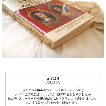
ルイ15世
VOUIS XV
ブルボン朝第4代のフランス国王 ルイ15世は
ルイ14世の死により、わずか5歳で即位となりましたが
政治家 フルーリー枢機卿の執政もありフランスは繁栄しました。
その後度重なる戦争の中、財政が逼迫。