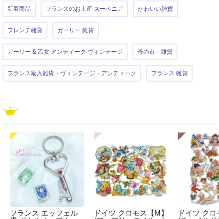
新着商品
フランスのお土産 スーベニア
かわいい雑貨
フレンチ雑貨
ガーリー 雑貨
ガーリー & 乙女 アンティーク ヴィンテージ
蚤の市 雑貨
フランス輸入雑貨・ヴィンテージ・アンティーク
フランス 雑貨
フランス エッフェル
ドイツ クロモス【M】
ドイツ クロ