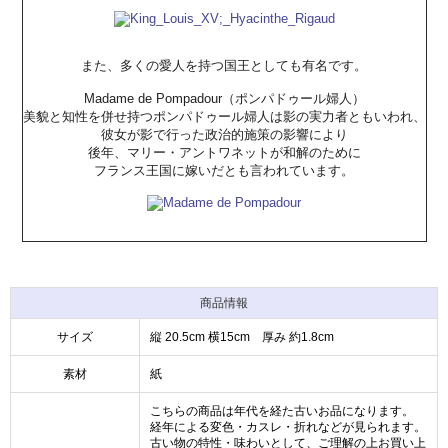
また、多くの愛人を持つ国王としても有名です。
Madame de Pompadour（ポンパドゥール婦人）
美貌と知性を併せ持つポンパドゥール婦人は影の実力者ともいわれ、
彼女が影で行った政治的施策の影響により
後年、マリー・アントワネットが和解のために
フランス王国に嫁いだとも言われています。
商品情報
サイズ
縦 20.5cm 横15cm 厚み 約1.8cm
素材
紙
こちらの商品は年代を経た古いお品になります。
経年による変色・カスレ・折れなどが見られます。
古い物の特性・味わいとして、ご理解の上お買い上