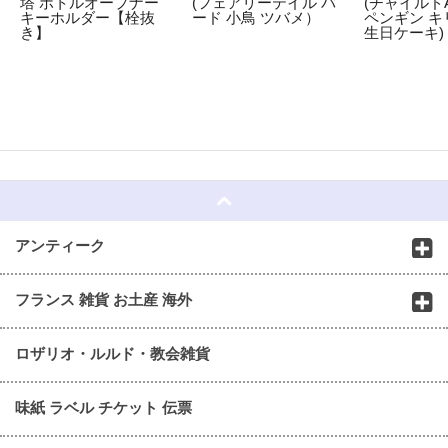
塔 ボトルオープナー
(フェアリーテイル バ
(チャイルドA
キーホルダー【栓抜
ード 小鳥 ツバメ）
ペンギン キ
き】
生日ケーキ)
☆
アンティーク
フランス 雑貨 お土産 海外
ロザリオ・ルルド・教会雑貨
味紙 ラベル チケット 伝票