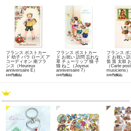
フランス ポストカー
フランス ポストカー
フランス ポ
ド 幼子 バラ ローズ ア
ド お祝い 訪問 忘れな
ド お祝い 訪
コーディオン 南フラ
草 チューリップ 猫 子
笛 笛 太鼓 
ンス（Heureux
猫 ねこ（Joyeux
（Carte post
anniversaire E）
anniversaire 7）
musiciens）
220円(税込)
220円(税込)
220円(税込)