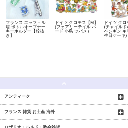
フランス エッフェル
ドイツ クロモス【M】
ドイツ クロ
塔 ボトルオープナー
(フェアリーテイル バ
(チャイルドA
キーホルダー【栓抜
ード 小鳥 ツバメ）
ペンギン キ
き】
生日ケーキ)
☆
アンティーク
フランス 雑貨 お土産 海外
ロザリオ・ルルド・教会雑貨