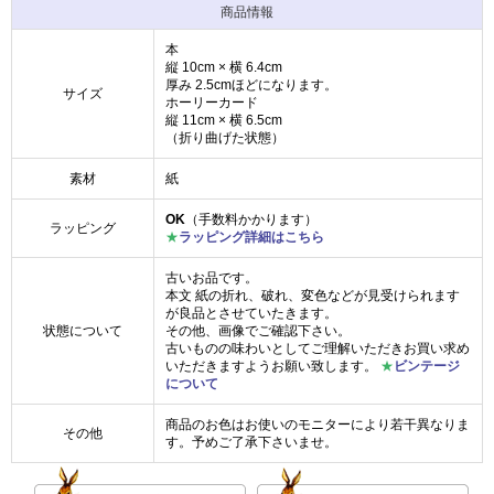
商品情報
本
縦 10cm × 横 6.4cm
厚み 2.5cmほどになります。
サイズ
ホーリーカード
縦 11cm × 横 6.5cm
（折り曲げた状態）
素材
紙
OK
（手数料かかります）
ラッピング
★
ラッピング詳細はこちら
古いお品です。
本文 紙の折れ、破れ、変色などが見受けられます
が良品とさせていたきます。
状態について
その他、画像でご確認下さい。
古いものの味わいとしてご理解いただきお買い求め
いただきますようお願い致します。
★
ビンテージ
について
商品のお色はお使いのモニターにより若干異なりま
その他
す。予めご了承下さいませ。