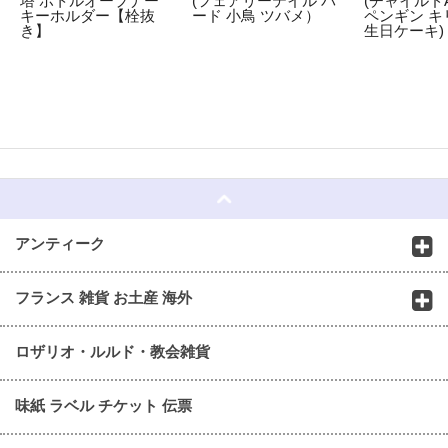
塔 ボトルオープナー
(フェアリーテイル バ
(チャイルドA
キーホルダー【栓抜
ード 小鳥 ツバメ）
ペンギン キ
き】
生日ケーキ)
☆
アンティーク
フランス 雑貨 お土産 海外
ロザリオ・ルルド・教会雑貨
味紙 ラベル チケット 伝票