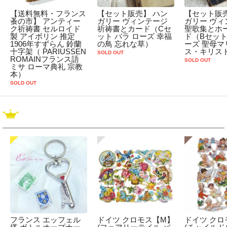
【送料無料・フランス
【セット販売】 ハン
【セット販売
蚤の市】 アンティー
ガリー ヴィンテージ
ガリー ヴィ
ク祈祷書 セルロイド
祈祷書とカード（Cセ
聖歌集とホ
製 アイボリン 推定
ット バラ ローズ 幸福
ド（Bセット
1906年すずらん 鈴蘭
の鳥 忘れな草）
ーズ 聖母マ
十字架（ PARIUSSEN
ス・キリス
SOLD OUT
ROMAINフランス語
SOLD OUT
ミサ ローマ典礼 宗教
本）
SOLD OUT
フランス エッフェル
ドイツ クロモス【M】
ドイツ クロ