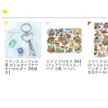
フランス エッフェル
ドイツ クロモス【M】
ドイツ クロ
塔 ボトルオープナー
(フェアリーテイル バ
(チャイルドA
キーホルダー【栓抜
ード 小鳥 ツバメ）
ペンギン キ
き】
生日ケーキ)
☆