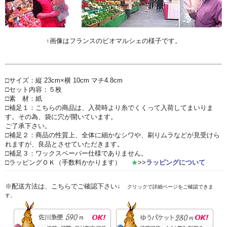
↑画像はフランスのビオマルシェの様子です。
□サイズ：縦 23cm×横 10cm マチ4.8cm
□セット内容：５枚
□素 材：紙
□補足１：こちらの商品は、入荷時より糸でくくって入荷してまいりま
す。その為、袋に穴が開いています。
ご了承下さい。
□補足２：商品の性質上、全体に細かなシワや、刷りムラなどが見受けら
れますが、良品とさせていただきます。
□補足３：ワックスペーパー仕様でありません。
□ラッピングＯＫ（手数料かかります）
★
>>
ラッピングについて
※配送方法は、こちらでご確認下さい↓
クリックで詳細ページをご確認できま
す。