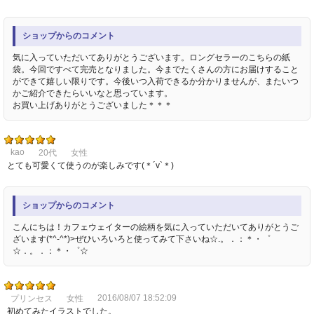
ショップからのコメント
気に入っていただいてありがとうございます。ロングセラーのこちらの紙
袋。今回ですべて完売となりました。今までたくさんの方にお届けすること
ができて嬉しい限りです。今後いつ入荷できるか分かりませんが、またいつ
かご紹介できたらいいなと思っています。
お買い上げありがとうございました＊＊＊
kao
20代
女性
とても可愛くて使うのが楽しみです(＊´v`＊)
ショップからのコメント
こんにちは！カフェウェイターの絵柄を気に入っていただいてありがとうご
ざいます(*^-^*)>ぜひいろいろと使ってみて下さいね☆.。．：＊・゜
☆．。．：＊・゜☆
2016/08/07 18:52:09
プリンセス
女性
初めてみたイラストでした。