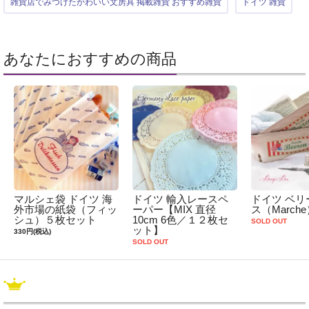
雑貨店でみつけたかわいい文房具 掲載雑貨 おすすめ雑貨
ドイツ 雑貨
あなたにおすすめの商品
マルシェ袋 ドイツ 海
ドイツ 輸入レースペ
ドイツ ベリ
外市場の紙袋（フィッ
ーパー【MIX 直径
ス（March
シュ）５枚セット
10cm 6色／１２枚セ
SOLD OUT
ット】
330円(税込)
SOLD OUT