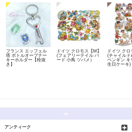
フランス エッフェル
ドイツ クロモス【M】
ドイツ クロ
塔 ボトルオープナー
(フェアリーテイル バ
(チャイルドA
キーホルダー【栓抜
ード 小鳥 ツバメ）
ペンギン キ
き】
生日ケーキ)
☆
アンティーク