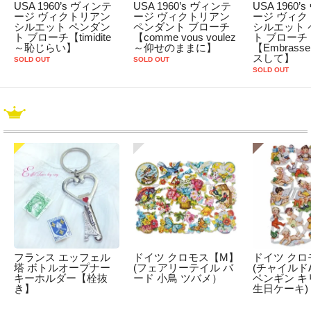
USA 1960’s ヴィンテ
USA 1960’s ヴィンテ
USA 1960
ージ ヴィクトリアン
ージ ヴィクトリアン
ージ ヴィク
シルエット ペンダン
ペンダント ブローチ
シルエット 
ト ブローチ【timidite
【comme vous voulez
ト ブローチ
～恥じらい】
～仰せのままに】
【Embrass
スして】
SOLD OUT
SOLD OUT
SOLD OUT
フランス エッフェル
ドイツ クロモス【M】
ドイツ クロ
塔 ボトルオープナー
(フェアリーテイル バ
(チャイルドA
キーホルダー【栓抜
ード 小鳥 ツバメ）
ペンギン キ
き】
生日ケーキ)