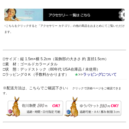
↑こちらをクリックすると「アクセサリー カテゴリ」の他の商品をおまとめにてご覧いただけ
ます。
□サイズ：縦 1.5m×横 5.2cm（装飾部の大きさ 約 直径1.5cm）
□素 材：ゴールドカラーメタル
□状 態：デッドストック（80年代 USA在庫品 / 未使用）
□ラッピングＯＫ（手数料かかります）
★
>>
ラッピングについて
※配送方法は、こちらでご確認下さい↓
クリックで詳細ページをご確認できま
す。