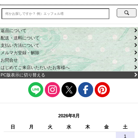
返品について
配送・送料について
支払い方法について
メルマガ登録・解除
お問合せ
はじめてご来店いただいたお客様へ
PC版表示に切り替える
2026年8月
日
月
火
水
木
金
土
1