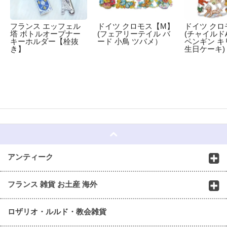
フランス エッフェル
ドイツ クロモス【M】
ドイツ クロ
塔 ボトルオープナー
(フェアリーテイル バ
(チャイルドA
キーホルダー【栓抜
ード 小鳥 ツバメ）
ペンギン キ
き】
生日ケーキ)
☆
アンティーク
フランス 雑貨 お土産 海外
ロザリオ・ルルド・教会雑貨