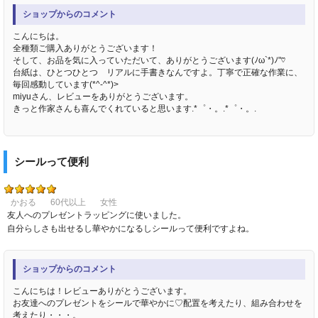
ショップからのコメント
こんにちは。
全種類ご購入ありがとうございます！
そして、お品を気に入っていただいて、ありがとうございます(ﾉω`*)ﾉ"♡
台紙は、ひとつひとつ リアルに手書きなんですよ。丁寧で正確な作業に、
毎回感動しています(*^-^*)>
miyuさん、レビューをありがとうございます。
きっと作家さんも喜んでくれていると思います.*゜・。.*゜・。.
シールって便利
かおる
60代以上
女性
友人へのプレゼントラッピングに使いました。
自分らしさも出せるし華やかになるしシールって便利ですよね。
ショップからのコメント
こんにちは！レビューありがとうございます。
お友達へのプレゼントをシールで華やかに♡配置を考えたり、組み合わせを
考えたり・・・。