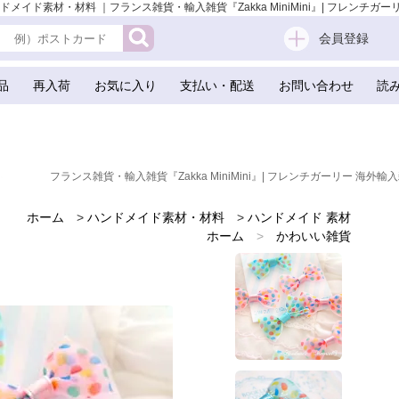
ド素材・材料 ｜フランス雑貨・輸入雑貨『Zakka MiniMini』| フレンチガーリー
会員登録
品
再入荷
お気に入り
支払い・配送
お問い合わせ
読
フランス雑貨・輸入雑貨『Zakka MiniMini』| フレンチガーリー 海外輸入
ホーム
>
ハンドメイド素材・材料
>
ハンドメイド 素材
ホーム
>
かわいい雑貨
ホーム
>
手芸用品 ハンドメイド 素材
ホーム
>
スクラップブッキング
ホーム
>
ガーリー 雑貨
>
雑貨店でみつけたかわいい文房具 掲載雑貨 おすすめ雑貨
ホーム
>
アメリカ 雑貨