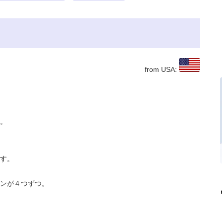
from USA:
。
す。
ンが４つずつ。