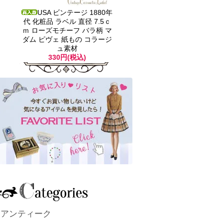
USA ビンテージ 1880年
代 化粧品 ラベル 直径 7.5ｃ
ｍ ローズモチーフ バラ柄 マ
ダム ピヴェ 紙もの コラージ
ュ素材
330円(税込)
アンティーク