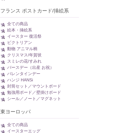
フランス ポストカード/挿絵系
全ての商品
絵本・挿絵系
イースター 復活祭
ビクトリアン
動物 アニマル柄
クリスマス/年賀状
スミレの花/すみれ
バースデー（出産 お祝）
バレンタインデー
ハンジ HANSi
封筒セット／マウントボード
勉強用ボード／壁掛けボード
シール／ノート／マグネット
東ヨーロッパ
全ての商品
イースターエッグ