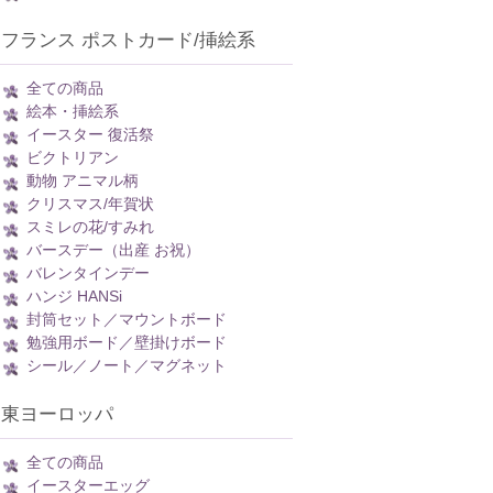
フランス ポストカード/挿絵系
全ての商品
絵本・挿絵系
イースター 復活祭
ビクトリアン
動物 アニマル柄
クリスマス/年賀状
スミレの花/すみれ
バースデー（出産 お祝）
バレンタインデー
ハンジ HANSi
封筒セット／マウントボード
勉強用ボード／壁掛けボード
シール／ノート／マグネット
東ヨーロッパ
全ての商品
イースターエッグ