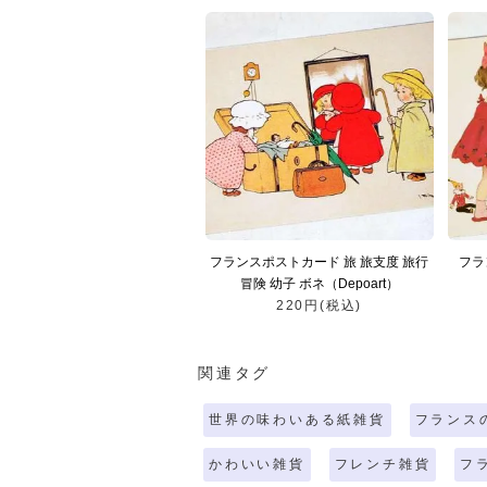
フランスポストカード 旅 旅支度 旅行
フラ
冒険 幼子 ボネ（Depoart）
220円(税込)
関連タグ
世界の味わいある紙雑貨
フランス
かわいい雑貨
フレンチ雑貨
フ