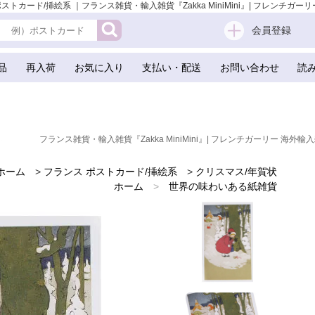
 ポストカード/挿絵系 ｜フランス雑貨・輸入雑貨『Zakka MiniMini』| フレンチガーリ
会員登録
品
再入荷
お気に入り
支払い・配送
お問い合わせ
読
フランス雑貨・輸入雑貨『Zakka MiniMini』| フレンチガーリー 海外輸入
ホーム
>
フランス ポストカード/挿絵系
>
クリスマス/年賀状
ホーム
>
世界の味わいある紙雑貨
ホーム
>
フランスのお土産 スーベニア
ホーム
>
クリスマス（Xmas） 輸入 雑貨
ホーム
>
かわいい雑貨
ホーム
>
フレンチ雑貨
ホーム
>
フランス輸入雑貨・ヴィンテージ・アンティーク
ホーム
>
フランス 雑貨