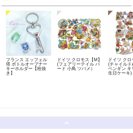
フランス エッフェル
ドイツ クロモス【M】
ドイツ クロ
塔 ボトルオープナー
(フェアリーテイル バ
(チャイルドA
キーホルダー【栓抜
ード 小鳥 ツバメ）
ペンギン キ
き】
生日ケーキ)
☆