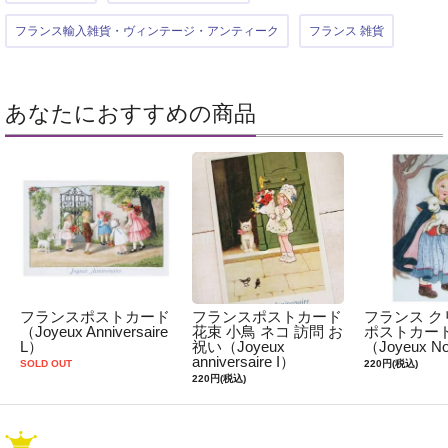
フランス輸入雑貨・ヴィンテージ・アンティーク
フランス 雑貨
あなたにおすすめの商品
フランスポストカード
フランスポストカード
フランス ク
（Joyeux Anniversaire
花束 小鳥 ネコ 訪問 お
ポストカード
L）
祝い（Joyeux
（Joyeux N
anniversaire I）
SOLD OUT
220円(税込)
220円(税込)