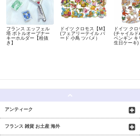
フランス エッフェル
ドイツ クロモス【M】
ドイツ クロ
塔 ボトルオープナー
(フェアリーテイル バ
(チャイルドA
キーホルダー【栓抜
ード 小鳥 ツバメ）
ペンギン キ
き】
生日ケーキ)
☆
アンティーク
フランス 雑貨 お土産 海外