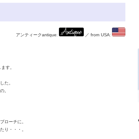
アンティークantique:
／ from USA:
します。
した。
の。
ブローチに。
たり・・・。