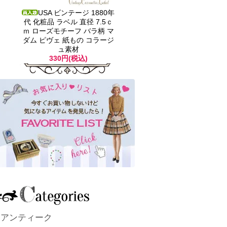
USA ビンテージ 1880年
代 化粧品 ラベル 直径 7.5ｃ
ｍ ローズモチーフ バラ柄 マ
ダム ピヴェ 紙もの コラージ
ュ素材
330円(税込)
アンティーク