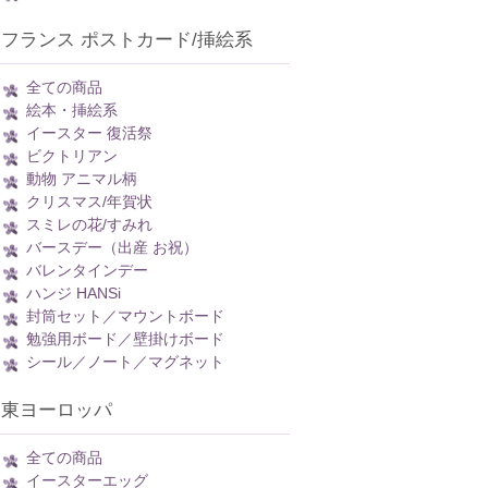
フランス ポストカード/挿絵系
全ての商品
絵本・挿絵系
イースター 復活祭
ビクトリアン
動物 アニマル柄
クリスマス/年賀状
スミレの花/すみれ
バースデー（出産 お祝）
バレンタインデー
ハンジ HANSi
封筒セット／マウントボード
勉強用ボード／壁掛けボード
シール／ノート／マグネット
東ヨーロッパ
全ての商品
イースターエッグ