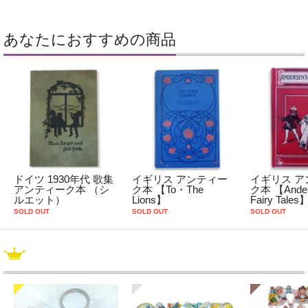
あなたにおすすめの商品
ドイツ 1930年代 歌集
イギリス アンティー
イギリス ア
アンティーク本 （シ
ク本 【To・The
ク本 【Ander
ルエット）
Lions】
Fairy Tales
SOLD OUT
SOLD OUT
SOLD OUT