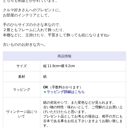
どちらも初版とかかれています。
クルマ好きさんへのプレゼントに。
お部屋のインテリアとして。
手のひらサイズの小さな本なので、
２冊ともフレームに入れて飾ったり、
本棚などに、立掛けたり、平置きして飾っても絵になりますね♪
古いもののお好きな方へ。
商品情報
サイズ
縦 11.9cm×横 9.2cm
素材
紙
OK
（手数料かかります）
ラッピング
★
ラッピング詳細はこちら
紙の劣化やシワ、また変色などが見られます。
古い物の特性・味わいとして、ご理解の上お買い上
ヴィンテージ品につ
げいただけたらと思います。
いて
プレゼント品としてお考えの場合は、相手の方にも
古本である事をお伝え下さいますようお願い致しま
す。