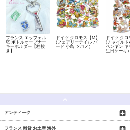
フランス エッフェル
ドイツ クロモス【M】
ドイツ クロ
塔 ボトルオープナー
(フェアリーテイル バ
(チャイルドA
キーホルダー【栓抜
ード 小鳥 ツバメ）
ペンギン キ
き】
生日ケーキ)
☆
アンティーク
フランス 雑貨 お土産 海外