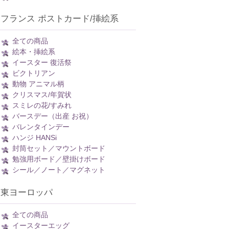
フランス ポストカード/挿絵系
全ての商品
絵本・挿絵系
イースター 復活祭
ビクトリアン
動物 アニマル柄
クリスマス/年賀状
スミレの花/すみれ
バースデー（出産 お祝）
バレンタインデー
ハンジ HANSi
封筒セット／マウントボード
勉強用ボード／壁掛けボード
シール／ノート／マグネット
東ヨーロッパ
全ての商品
イースターエッグ