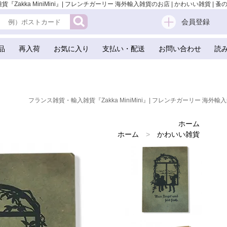
akka MiniMini』| フレンチガーリー 海外輸入雑貨のお店 | かわいい雑貨 | 蚤の
会員登録
品
再入荷
お気に入り
支払い・配送
お問い合わせ
読
フランス雑貨・輸入雑貨『Zakka MiniMini』| フレンチガーリー 海外輸入
ホーム
ホーム
>
かわいい雑貨
ホーム
>
スクラップブッキング
ホーム
>
ガーリー 雑貨
ホーム
>
蚤の市 雑貨
ホーム
>
ドイツ 雑貨