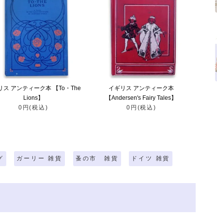
リス アンティーク本 【To・The
イギリス アンティーク本
Lions】
【Andersen's Fairy Tales】
0円(税込)
0円(税込)
グ
ガーリー 雑貨
蚤の市 雑貨
ドイツ 雑貨