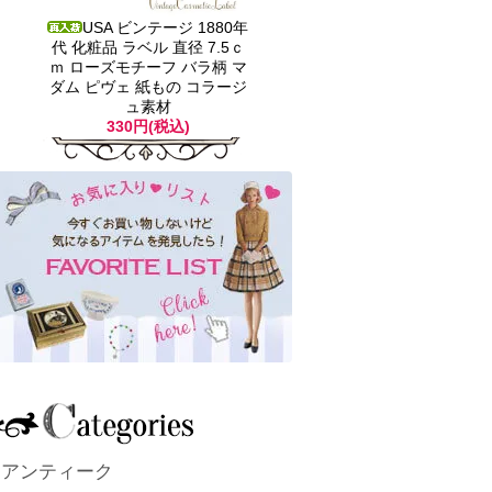
USA ビンテージ 1880年
代 化粧品 ラベル 直径 7.5ｃ
ｍ ローズモチーフ バラ柄 マ
ダム ピヴェ 紙もの コラージ
ュ素材
330円(税込)
アンティーク