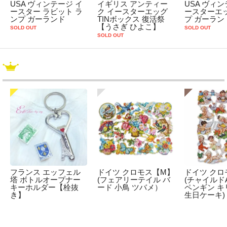
USA ヴィンテージ イ
イギリス アンティー
USA ヴィン
ースター ラビット ラ
ク イースターエッグ
ースターエッ
ンプ ガーランド
TINボックス 復活祭
プ ガーラン
【うさぎ ひよこ】
SOLD OUT
SOLD OUT
SOLD OUT
フランス エッフェル
ドイツ クロモス【M】
ドイツ クロ
塔 ボトルオープナー
(フェアリーテイル バ
(チャイルドA
キーホルダー【栓抜
ード 小鳥 ツバメ）
ペンギン キ
き】
生日ケーキ)