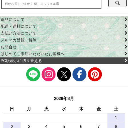
返品について
配送・送料について
支払い方法について
メルマガ登録・解除
お問合せ
はじめてご来店いただいたお客様へ
PC版表示に切り替える
2026年8月
日
月
火
水
木
金
土
1
2
3
4
5
6
7
8