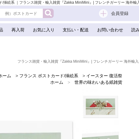
/挿絵系 ｜フランス雑貨・輸入雑貨『Zakka MiniMini』| フレンチガーリー 海外輸入
会員登録
品
再入荷
お気に入り
支払い・配送
お問い合わせ
読
フランス雑貨・輸入雑貨『Zakka MiniMini』| フレンチガーリー 海外輸入
ホーム
>
フランス ポストカード/挿絵系
>
イースター 復活祭
ホーム
>
世界の味わいある紙雑貨
ホーム
>
フランスのお土産 スーベニア
ホーム
>
イースター 復活祭 雑貨
ホーム
>
かわいい雑貨
ホーム
>
フレンチ雑貨
ホーム
>
うさぎ ウサギ ラビット 雑貨
ホーム
>
ガーリー 雑貨
ホーム
>
森ガール 雑貨
ホーム
>
フランス 雑貨