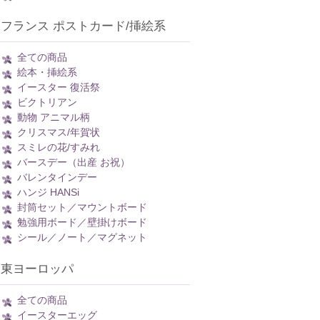
フランス ポストカード/挿絵系
全ての商品
絵本・挿絵系
イースター 復活祭
ビクトリアン
動物 アニマル柄
クリスマス/年賀状
スミレの花/すみれ
バースデー（出産 お祝）
バレンタインデー
ハンジ HANSi
封筒セット／マウントボード
勉強用ボード／壁掛けボード
シール／ノート／マグネット
東ヨーロッパ
全ての商品
イースターエッグ