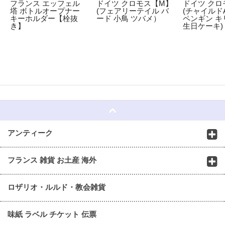
フランス エッフェル
ドイツ クロモス【M】
ドイツ クロ
塔 ボトルオープナー
(フェアリーテイル バ
(チャイルドA
キーホルダー【栓抜
ード 小鳥 ツバメ）
ペンギン キ
き】
生日ケーキ)
☆
アンティーク
フランス 雑貨 お土産 海外
ロザリオ・ルルド・教会雑貨
味紙 ラベル チケット 伝票