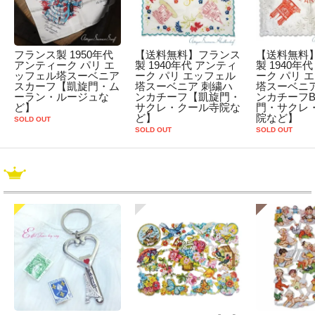
フランス製 1950年代
【送料無料】フランス
【送料無料
アンティーク パリ エ
製 1940年代 アンティ
製 1940年
ッフェル塔スーベニア
ーク パリ エッフェル
ーク パリ 
スカーフ【凱旋門・ム
塔スーベニア 刺繍ハ
塔スーベニア
ーラン・ルージュな
ンカチーフ【凱旋門・
ンカチーフ
ど】
サクレ・クール寺院な
門・サクレ
ど】
院など】
SOLD OUT
SOLD OUT
SOLD OUT