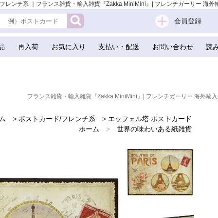
ード/フレンチ系 ｜フランス雑貨・輸入雑貨『Zakka MiniMini』| フレンチガーリー 海
会員登録
品
再入荷
お気に入り
支払い・配送
お問い合わせ
読
フランス雑貨・輸入雑貨『Zakka MiniMini』| フレンチガーリー 海外輸入
ム
>
ポストカード/フレンチ系
>
エッフェル塔 ポストカード
ホーム
>
世界の味わいある紙雑貨
ホーム
>
フランスのお土産 スーベニア
ホーム
>
バラ ローズモチーフ 雑貨
ホーム
>
バレンタイデー＆ホワイトデー ギフト 贈り物 雑貨
ホーム
>
エッフェル塔
ホーム
>
海外 お土産 スーベニール（Souvenir）
ホーム
>
かわいい雑貨
ホーム
>
フレンチ雑貨
ホーム
>
フレンチポストカード