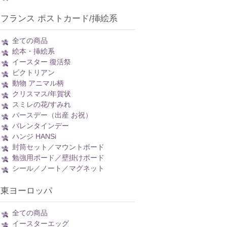
フランス ポストカード/挿絵系
全ての商品
絵本・挿絵系
イースター 復活祭
ビクトリアン
動物 アニマル柄
クリスマス/年賀状
スミレの花/すみれ
バースデー（出産 お祝）
バレンタインデー
ハンジ HANSi
封筒セット／マウントボード
勉強用ボード／壁掛けボード
シール／ノート／マグネット
東ヨーロッパ
全ての商品
イースターエッグ