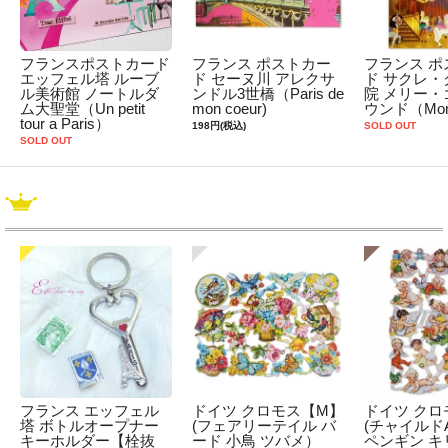
フランスポストカード
フランス ポストカー
フランス ポ
エッフェル塔 ルーブ
ド セーヌ川 アレクサ
ド サクレ・
ル美術館 ノートルダ
ンドル3世橋（Paris de
院 メリー・
ム大聖堂（Un petit
mon coeur)
ウンド（Mont
tour a Paris）
198円(税込)
SOLD OUT
SOLD OUT
フランス エッフェル
ドイツ クロモス【M】
ドイツ クロ
塔 ボトルオープナー
(フェアリーテイル バ
(チャイルドA
キーホルダー【栓抜
ード 小鳥 ツバメ）
ペンギン キ