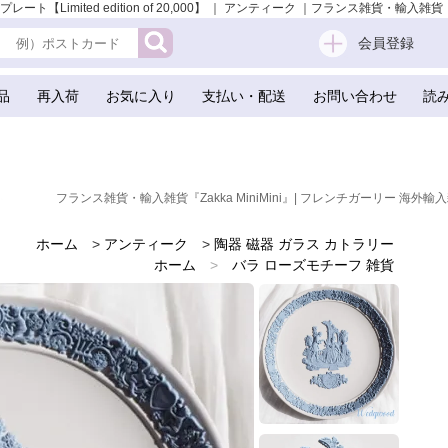
【Limited edition of 20,000】 ｜ アンティーク ｜フランス雑貨・輸入雑貨『Z
会員登録
品
再入荷
お気に入り
支払い・配送
お問い合わせ
読
フランス雑貨・輸入雑貨『Zakka MiniMini』| フレンチガーリー 海外輸入
ホーム
>
アンティーク
>
陶器 磁器 ガラス カトラリー
ホーム
>
バラ ローズモチーフ 雑貨
ホーム
>
バレンタイデー＆ホワイトデー ギフト 贈り物 雑貨
ホーム
>
アンティーク
ホーム
>
ガーリー 雑貨
ホーム
>
ガーリー & 乙女 アンティーク ヴィンテージ
ホーム
>
森ガール 雑貨
ホーム
>
蚤の市 雑貨
ホーム
>
イギリス 雑貨
ホーム
>
シルエット・バブルフレーム・ヴィクトリアン