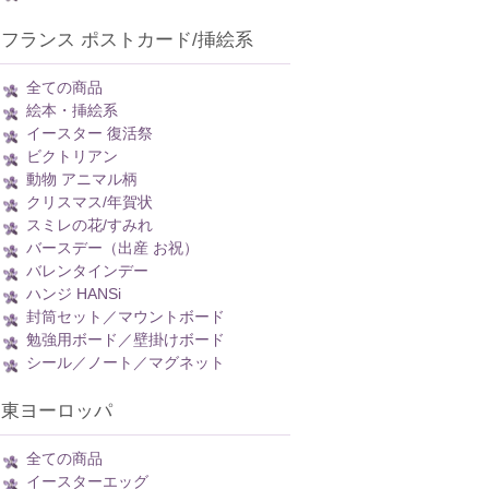
フランス ポストカード/挿絵系
全ての商品
絵本・挿絵系
イースター 復活祭
ビクトリアン
動物 アニマル柄
クリスマス/年賀状
スミレの花/すみれ
バースデー（出産 お祝）
バレンタインデー
ハンジ HANSi
封筒セット／マウントボード
勉強用ボード／壁掛けボード
シール／ノート／マグネット
東ヨーロッパ
全ての商品
イースターエッグ