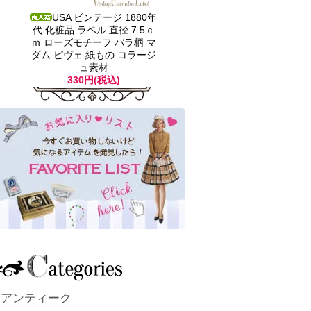
USA ビンテージ 1880年
代 化粧品 ラベル 直径 7.5ｃ
ｍ ローズモチーフ バラ柄 マ
ダム ピヴェ 紙もの コラージ
ュ素材
330円(税込)
アンティーク