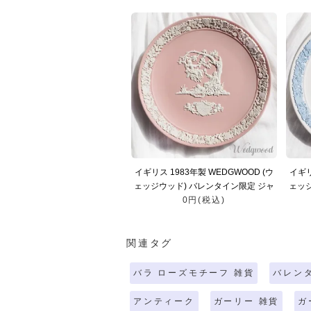
イギリス 1983年製 WEDGWOOD (ウ
イギリ
ェッジウッド) バレンタイン限定 ジャ
ェッジ
スパープレート【Limited edition of
0円(税込)
スパー
20,000】
関連タグ
バラ ローズモチーフ 雑貨
バレン
アンティーク
ガーリー 雑貨
ガ