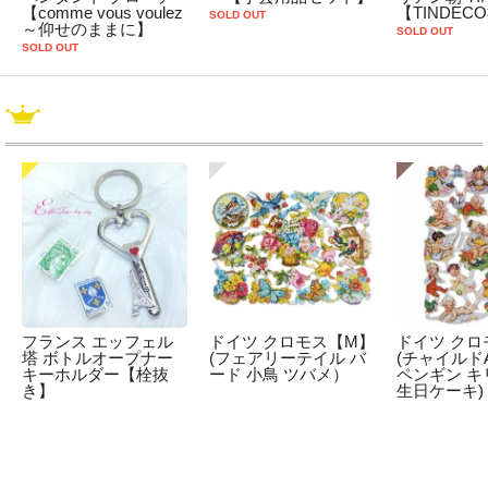
【comme vous voulez
【TINDEC
SOLD OUT
～仰せのままに】
SOLD OUT
SOLD OUT
フランス エッフェル
ドイツ クロモス【M】
ドイツ クロ
塔 ボトルオープナー
(フェアリーテイル バ
(チャイルドA
キーホルダー【栓抜
ード 小鳥 ツバメ）
ペンギン キ
き】
生日ケーキ)