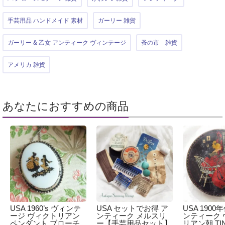
手芸用品 ハンドメイド 素材
ガーリー 雑貨
ガーリー & 乙女 アンティーク ヴィンテージ
蚤の市 雑貨
アメリカ 雑貨
あなたにおすすめの商品
USA 1960’s ヴィンテ
USA セットでお得 ア
USA 1900
ージ ヴィクトリアン
ンティーク メルスリ
ンティーク 
ペンダント ブローチ
ー【手芸用品セット】
リアン朝 TI