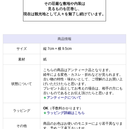
その荘厳な敷地や内装は
見るものを圧巻し、
現在は観光地として人々を魅了し続けています。
商品情報
サイズ
縦 7cm × 横 9.5cm
素材
紙
こちらの商品はアンティーク品となります。
経年による変色・カスレ・折れなどが見られます。
古い物の特性・味わいとして、ご理解の上お買い上
状態について
げいただけたらと思います。
プレゼント品としてお考えの場合は、相手の方にも
古いものであるとお伝え頂けたらと思います。
★
アンティークについて
OK
（手数料かかります）
ラッピング
★
ラッピング詳細はこちら
商品のお色はお使いのモニターにより若干異なりま
その他
す。予めご了承下さいませ。