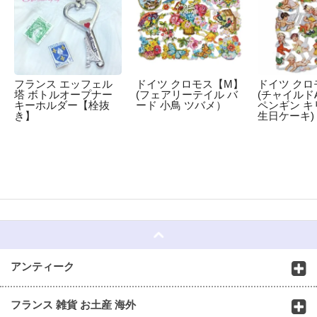
フランス エッフェル
ドイツ クロモス【M】
ドイツ クロ
塔 ボトルオープナー
(フェアリーテイル バ
(チャイルドA
キーホルダー【栓抜
ード 小鳥 ツバメ）
ペンギン キ
き】
生日ケーキ)
☆
アンティーク
フランス 雑貨 お土産 海外