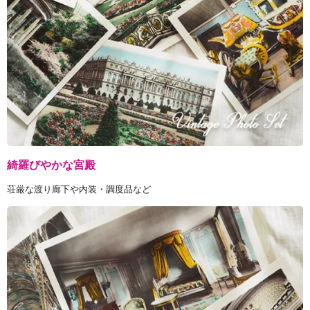
綺羅びやかな宮殿
荘厳な渡り廊下や内装・調度品など