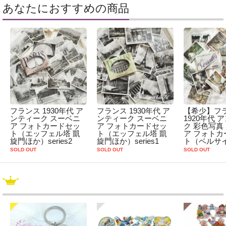
あなたにおすすめの商品
フランス 1930年代 ア
フランス 1930年代 ア
【希少】フ
ンティーク スーベニ
ンティーク スーベニ
1920年代 
ア フォトカードセッ
ア フォトカードセッ
ク 彩色写真
ト（エッフェル塔 凱
ト（エッフェル塔 凱
ア フォトカ
旋門ほか）series2
旋門ほか）series1
ト（ベルサ
SOLD OUT
SOLD OUT
SOLD OUT