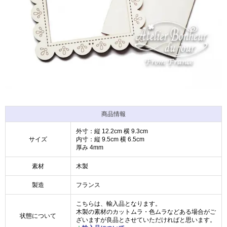
商品情報
外寸：縦 12.2cm 横 9.3cm
サイズ
内寸：縦 9.5cm 横 6.5cm
厚み 4mm
素材
木製
製造
フランス
こちらは、輸入品となります。
木製の素材のカットムラ・色ムラなどある場合がご
状態について
ざいますが良品とさせていただければと思います。