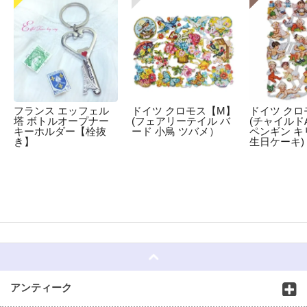
フランス エッフェル
ドイツ クロモス【M】
ドイツ クロ
塔 ボトルオープナー
(フェアリーテイル バ
(チャイルドA
キーホルダー【栓抜
ード 小鳥 ツバメ）
ペンギン キ
き】
生日ケーキ)
☆
アンティーク