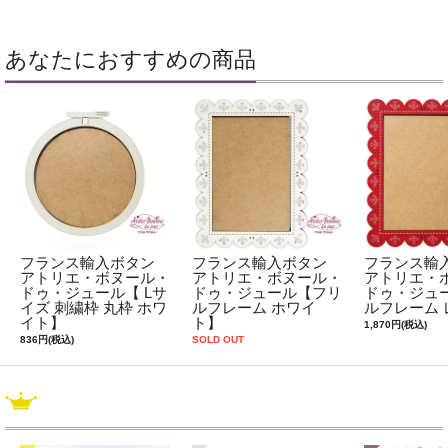
あなたにおすすめの商品
フランス輸入ボタン
フランス輸入ボタン
フランス輸
アトリエ・ボヌール・
アトリエ・ボヌール・
アトリエ・
ドゥ・ジュール【 Lサ
ドゥ・ジュール【フリ
ドゥ・ジュ
イズ 刺繍枠 丸枠 ホワ
ルフレーム ホワイ
ルフレーム 
イト】
ト】
1,870円(税込)
836円(税込)
SOLD OUT