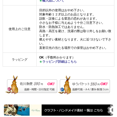
★
輸入品について
目的以外の使用はおやめ下さい。
対象年齢１２才以上のお品となります。
誤飲・誤食による窒息の恐れがあります。
小さなお子様に与えぬよう十分ご注意下さい。
防水・防熱加工ではありません。
使用上のご注意
高熱・高圧を避け、洗濯の際は取り外しをお願い致
します。
燃えやすい素材となります。火に近づけないで下さ
い。
直射日光の当たる場所での保管はおやめ下さい。
OK
（手数料かかります）
ラッピング
★
ラッピング詳細はこちら