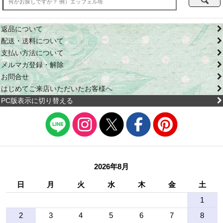
返品について
配送・送料について
支払い方法について
メルマガ登録・解除
お問合せ
はじめてご来店いただいたお客様へ
PC版表示に切り替える
2026年8月
日
月
火
水
木
金
土
1
2
3
4
5
6
7
8