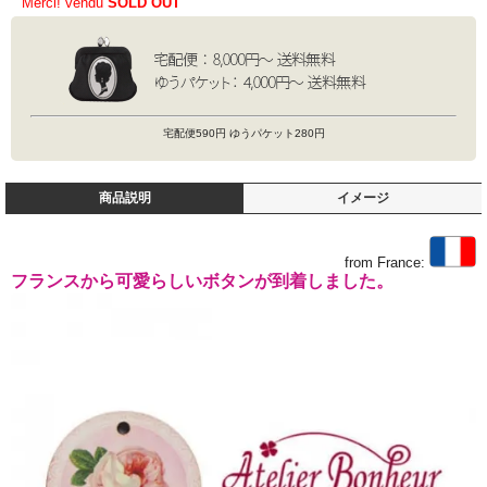
Merci! vendu
SOLD OUT
宅配便590円 ゆうパケット280円
商品説明
イメージ
from France:
フランスから可愛らしいボタンが到着しました。