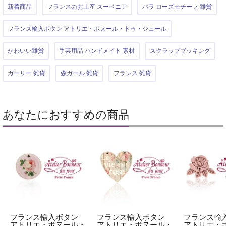
新着商品
フランスのお土産 スーベニア
バラ ローズモチーフ 雑貨
フランス輸入ボタン アトリエ・ボヌール・ドゥ・ジュール
かわいい雑貨
手芸用品 ハンドメイド 素材
スクラップブッキング
ガーリー 雑貨
森ガール 雑貨
フランス 雑貨
あなたにおすすめの商品
フランス輸入ボタン
フランス輸入ボタン
フランス輸
アトリエ・ボヌール・
アトリエ・ボヌール・
アトリエ・