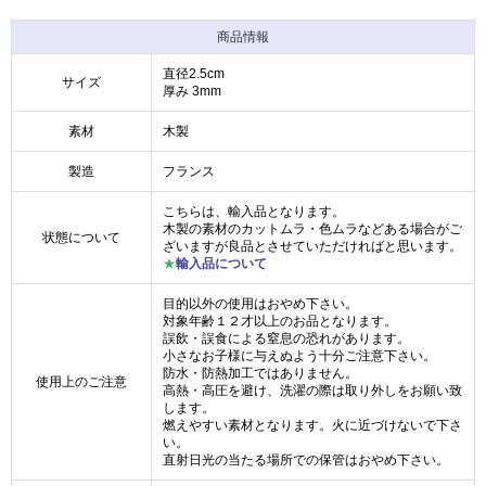
商品情報
直径2.5cm
サイズ
厚み 3mm
素材
木製
製造
フランス
こちらは、輸入品となります。
木製の素材のカットムラ・色ムラなどある場合がご
状態について
ざいますが良品とさせていただければと思います。
★
輸入品について
目的以外の使用はおやめ下さい。
対象年齢１２才以上のお品となります。
誤飲・誤食による窒息の恐れがあります。
小さなお子様に与えぬよう十分ご注意下さい。
防水・防熱加工ではありません。
使用上のご注意
高熱・高圧を避け、洗濯の際は取り外しをお願い致
します。
燃えやすい素材となります。火に近づけないで下さ
い。
直射日光の当たる場所での保管はおやめ下さい。