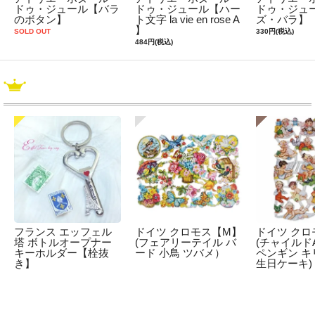
ドゥ・ジュール【バラ
ドゥ・ジュール【ハー
ドゥ・ジュ
のボタン】
ト文字 la vie en rose A
ズ・バラ】
】
SOLD OUT
330円(税込)
484円(税込)
フランス エッフェル
ドイツ クロモス【M】
ドイツ クロ
塔 ボトルオープナー
(フェアリーテイル バ
(チャイルドA
キーホルダー【栓抜
ード 小鳥 ツバメ）
ペンギン キ
き】
生日ケーキ)