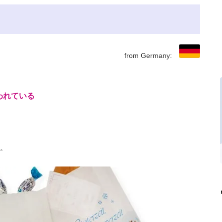
from Germany:
われている
。