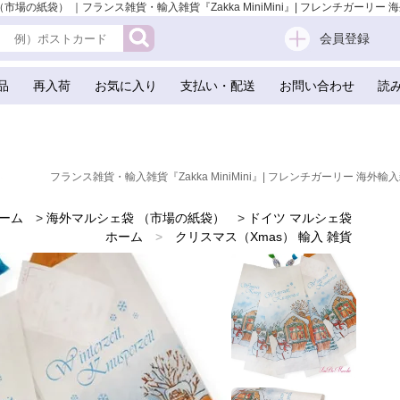
紙袋） ｜フランス雑貨・輸入雑貨『Zakka MiniMini』| フレンチガーリー 海外
会員登録
品
再入荷
お気に入り
支払い・配送
お問い合わせ
読
フランス雑貨・輸入雑貨『Zakka MiniMini』| フレンチガーリー 海外輸入
ーム
>
海外マルシェ袋 （市場の紙袋）
>
ドイツ マルシェ袋
ホーム
>
クリスマス（Xmas） 輸入 雑貨
ホーム
>
かわいい雑貨
>
雑貨店でみつけたかわいい文房具 掲載雑貨 おすすめ雑貨
ホーム
>
ドイツ 雑貨