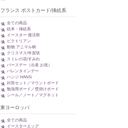
フランス ポストカード/挿絵系
全ての商品
絵本・挿絵系
イースター 復活祭
ビクトリアン
動物 アニマル柄
クリスマス/年賀状
スミレの花/すみれ
バースデー（出産 お祝）
バレンタインデー
ハンジ HANSi
封筒セット／マウントボード
勉強用ボード／壁掛けボード
シール／ノート／マグネット
東ヨーロッパ
全ての商品
イースターエッグ