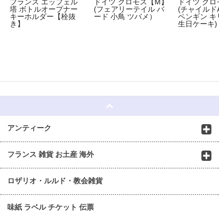
フランス エッフェル
ドイツ クロモス【M】
ドイツ クロ
塔 ボトルオープナー
(フェアリーテイル バ
(チャイルドA
キーホルダー【栓抜
ード 小鳥 ツバメ）
ペンギン キ
き】
生日ケーキ)
☆
アンティーク
フランス 雑貨 お土産 海外
ロザリオ・ルルド・教会雑貨
味紙 ラベル チケット 伝票