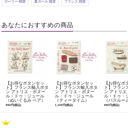
ガーリー 雑貨
森ガール 雑貨
フランス 雑貨
あなたにおすすめの商品
【お得なボタンセッ
【お得なボタンセッ
【お得なボ
ト】フランス輸入ボタ
ト】フランス輸入ボタ
ト】フラン
ン アトリエ・ボヌー
ン アトリエ・ボヌー
ン アトリエ
ル・ドゥ・ジュール
ル・ドゥ・ジュール
ル・ドゥ・
（ぬいぐるみ ベア）
（ティータイム）
（バスルー
990円(税込)
1,100円(税込)
990円(税込)