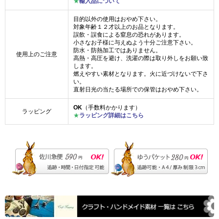
★
輸入品について
目的以外の使用はおやめ下さい。
対象年齢１２才以上のお品となります。
誤飲・誤食による窒息の恐れがあります。
小さなお子様に与えぬよう十分ご注意下さい。
防水・防熱加工ではありません。
使用上のご注意
高熱・高圧を避け、洗濯の際は取り外しをお願い致
します。
燃えやすい素材となります。火に近づけないで下さ
い。
直射日光の当たる場所での保管はおやめ下さい。
OK
（手数料かかります）
ラッピング
★
ラッピング詳細はこちら