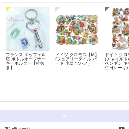
フランス エッフェル
ドイツ クロモス【M】
ドイツ クロ
塔 ボトルオープナー
(フェアリーテイル バ
(チャイルドA
キーホルダー【栓抜
ード 小鳥 ツバメ）
ペンギン キ
き】
生日ケーキ)
☆
アンティーク