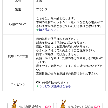
素材
木製
製造
フランス
こちらは、輸入品となります。
木製の素材のカットムラ・色ムラなどある場合がご
状態について
ざいますが良品とさせていただければと思います。
★
輸入品について
目的以外の使用はおやめ下さい。
対象年齢１２才以上のお品となります。
誤飲・誤食による窒息の恐れがあります。
小さなお子様に与えぬよう十分ご注意下さい。
防水・防熱加工ではありません。
使用上のご注意
高熱・高圧を避け、洗濯の際は取り外しをお願い致
します。
燃えやすい素材となります。火に近づけないで下さ
い。
直射日光の当たる場所での保管はおやめ下さい。
OK
（手数料かかります）
ラッピング
★
ラッピング詳細はこちら