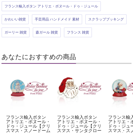
フランス輸入ボタン アトリエ・ボヌール・ドゥ・ジュール
かわいい雑貨
手芸用品 ハンドメイド 素材
スクラップブッキング
ガーリー 雑貨
森ガール 雑貨
フランス 雑貨
あなたにおすすめの商品
フランス輸入ボタン
フランス輸入ボタン
フランス輸
アトリエ・ボヌール・
アトリエ・ボヌール・
アトリエ・
ドゥ・ジュール【クリ
ドゥ・ジュール【クリ
ドゥ・ジュ
スマス・スノードーム
スマス・サンタクロー
スマス・ス