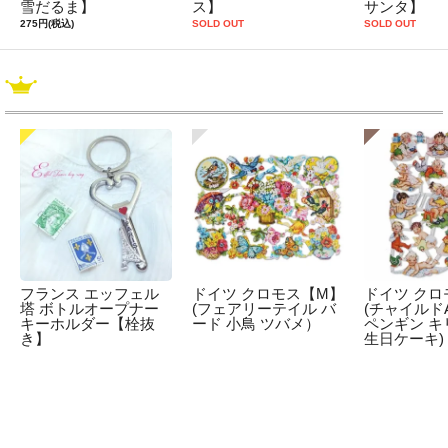
雪だるま】
ス】
サンタ】
275円(税込)
SOLD OUT
SOLD OUT
フランス エッフェル
ドイツ クロモス【M】
ドイツ クロ
塔 ボトルオープナー
(フェアリーテイル バ
(チャイルドA
キーホルダー【栓抜
ード 小鳥 ツバメ）
ペンギン キ
き】
生日ケーキ)