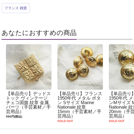
フランス 雑貨
あなたにおすすめの商品
【単品売り】デッドス
【単品売り】フランス
【単品売り
トック ヴィンテージ
1950年代 メタル ボタ
1950年代 
チェコ国旗 紋章 金属
ン Sサイズ Marine
ンMサイズ Ma
パーツ（手芸素材／手
Nationale 紋章
Nationale 
芸用品）
15mm（手芸素材／手
20mm（手
芸用品）
芸用品）
990円(税込)
SOLD OUT
SOLD OUT