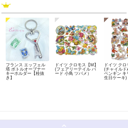
フランス エッフェル
ドイツ クロモス【M】
ドイツ クロ
塔 ボトルオープナー
(フェアリーテイル バ
(チャイルドA
キーホルダー【栓抜
ード 小鳥 ツバメ）
ペンギン キ
き】
生日ケーキ)
☆