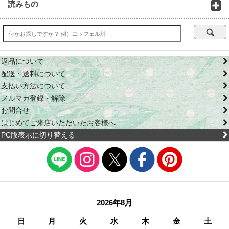
読みもの
返品について
配送・送料について
支払い方法について
メルマガ登録・解除
お問合せ
はじめてご来店いただいたお客様へ
PC版表示に切り替える
2026年8月
日
月
火
水
木
金
土