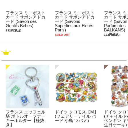
フランス ミニポスト
フランス ミニポスト
フランス ミ
カード サボンアドカ
カード サボンアドカ
カード サボ
ード (Savon des
ード (Savons
ード (Savon
Gentils Bebes)
Superfins aux Fleurs
Parfum des
Paris)
BALKANS)
132円(税込)
SOLD OUT
132円(税込)
フランス エッフェル
ドイツ クロモス【M】
ドイツ クロ
塔 ボトルオープナー
(フェアリーテイル バ
(チャイルドA
キーホルダー【栓抜
ード 小鳥 ツバメ）
ペンギン キ
き】
生日ケーキ)