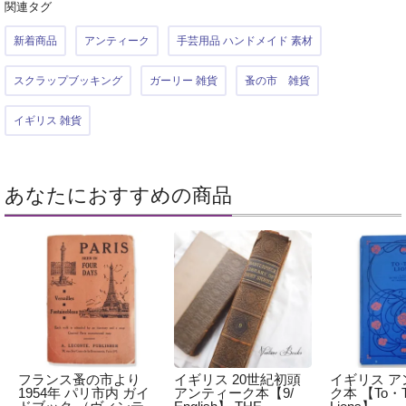
関連タグ
新着商品
アンティーク
手芸用品 ハンドメイド 素材
スクラップブッキング
ガーリー 雑貨
蚤の市 雑貨
イギリス 雑貨
あなたにおすすめの商品
フランス蚤の市より
イギリス 20世紀初頭
イギリス ア
1954年 パリ市内 ガイ
アンティーク本【9/
ク本 【To・T