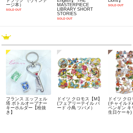
ドブック （ヴィンテ
English】 THE
Lions】
ージ本）
MASTERPIECE
SOLD OUT
LIBRARY SHORT
SOLD OUT
STORIES
SOLD OUT
フランス エッフェル
ドイツ クロモス【M】
ドイツ クロ
塔 ボトルオープナー
(フェアリーテイル バ
(チャイルドA
キーホルダー【栓抜
ード 小鳥 ツバメ）
ペンギン キ
き】
生日ケーキ)