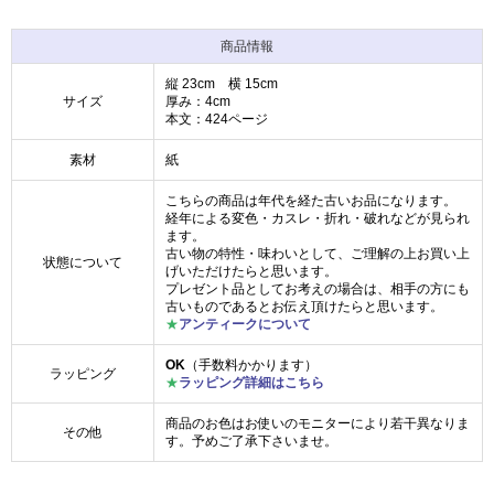
商品情報
縦 23cm 横 15cm
サイズ
厚み：4cm
本文：424ページ
素材
紙
こちらの商品は年代を経た古いお品になります。
経年による変色・カスレ・折れ・破れなどが見られ
ます。
古い物の特性・味わいとして、ご理解の上お買い上
状態について
げいただけたらと思います。
プレゼント品としてお考えの場合は、相手の方にも
古いものであるとお伝え頂けたらと思います。
★
アンティークについて
OK
（手数料かかります）
ラッピング
★
ラッピング詳細はこちら
商品のお色はお使いのモニターにより若干異なりま
その他
す。予めご了承下さいませ。