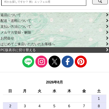
返品について
配送・送料について
支払い方法について
メルマガ登録・解除
お問合せ
はじめてご来店いただいたお客様へ
PC版表示に切り替える
2026年8月
日
月
火
水
木
金
土
1
2
3
4
5
6
7
8