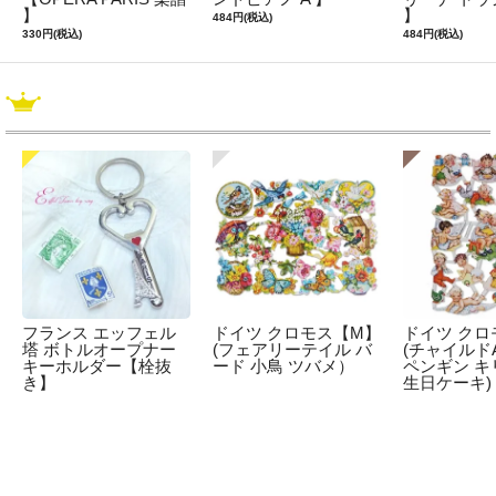
】
】
484円(税込)
330円(税込)
484円(税込)
フランス エッフェル
ドイツ クロモス【M】
ドイツ クロ
塔 ボトルオープナー
(フェアリーテイル バ
(チャイルドA
キーホルダー【栓抜
ード 小鳥 ツバメ）
ペンギン キ
き】
生日ケーキ)