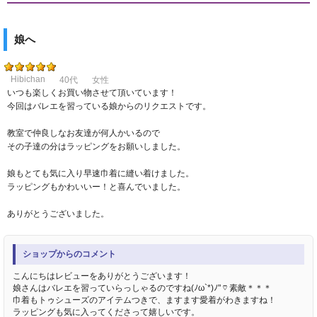
娘へ
Hibichan
40代
女性
いつも楽しくお買い物させて頂いています！
今回はバレエを習っている娘からのリクエストです。
教室で仲良しなお友達が何人かいるので
その子達の分はラッピングをお願いしました。
娘もとても気に入り早速巾着に縫い着けました。
ラッピングもかわいいー！と喜んでいました。
ありがとうございました。
ショップからのコメント
こんにちはレビューをありがとうございます！
娘さんはバレエを習っていらっしゃるのですね(ﾉω`*)ﾉ" ♡ 素敵＊＊＊
巾着もトゥシューズのアイテムつきで、ますます愛着がわきますね！
ラッピングも気に入ってくださって嬉しいです。