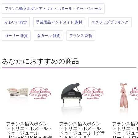
フランス輸入ボタン アトリエ・ボヌール・ドゥ・ジュール
かわいい雑貨
手芸用品 ハンドメイド 素材
スクラップブッキング
ガーリー 雑貨
森ガール 雑貨
フランス 雑貨
あなたにおすすめの商品
フランス輸入ボタン
フランス輸入ボタン
フランス輸
アトリエ・ボヌール・
アトリエ・ボヌール・
アトリエ・
ドゥ・ジュール
ドゥ・ジュール【グラ
ドゥ・ジュ
【OPERA PARIS 楽譜
ンドピアノ A 】
リーナ トウ