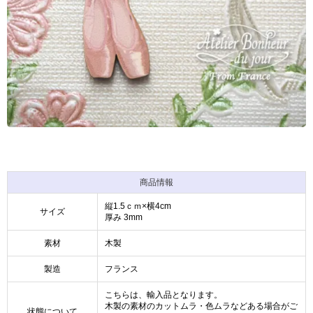
商品情報
縦1.5ｃｍ×横4cm
サイズ
厚み 3mm
素材
木製
製造
フランス
こちらは、輸入品となります。
木製の素材のカットムラ・色ムラなどある場合がご
状態について