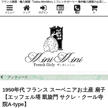
フランス雑貨・輸入雑貨『Zakka MiniMini』| フレンチガーリー 海外輸入雑貨のお店 | かわいい雑貨 | 蚤の市 | アンティーク
メニュー
トップ
ログイン
探す
電話
0
アンティーク
1950年代 フランス スーベニアお土産 扇子
【エッフェル塔 凱旋門 サクレ・クール寺
院A-type】