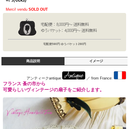
Merci! vendu
SOLD OUT
宅配便590円 ゆうパケット280円
商品説明
イメージ
アンティークantique:
／ from France:
フランス 蚤の市から
可愛らしいヴィンテージの扇子をご紹介します。