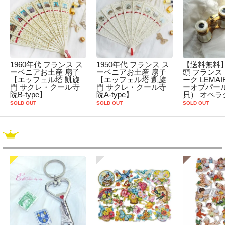
1960年代 フランス ス
1950年代 フランス ス
【送料無料】
ーベニアお土産 扇子
ーベニアお土産 扇子
頭 フランス
【エッフェル塔 凱旋
【エッフェル塔 凱旋
ーク LEMA
門 サクレ・クール寺
門 サクレ・クール寺
ーオブパー
院B-type】
院A-type】
貝） オペラ
SOLD OUT
SOLD OUT
SOLD OUT