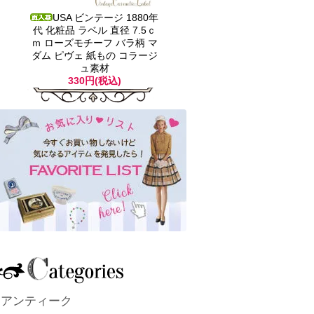
USA ビンテージ 1880年
代 化粧品 ラベル 直径 7.5ｃ
ｍ ローズモチーフ バラ柄 マ
ダム ピヴェ 紙もの コラージ
ュ素材
330円(税込)
アンティーク