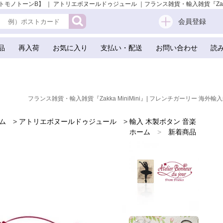
ンB】 ｜ アトリエボヌールドゥジュール ｜フランス雑貨・輸入雑貨『Zakka Mini
会員登録
品
再入荷
お気に入り
支払い・配送
お問い合わせ
読
フランス雑貨・輸入雑貨『Zakka MiniMini』| フレンチガーリー 海外輸入
ム
>
アトリエボヌールドゥジュール
>
輸入 木製ボタン 音楽
ホーム
>
新着商品
ホーム
>
フランスのお土産 スーベニア
>
フランス輸入ボタン アトリエ・ボヌール・ドゥ・ジュール
ホーム
>
かわいい雑貨
ホーム
>
手芸用品 ハンドメイド 素材
ホーム
>
スクラップブッキング
ホーム
>
ガーリー 雑貨
ホーム
>
森ガール 雑貨
ホーム
>
フランス 雑貨