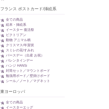
フランス ポストカード/挿絵系
全ての商品
絵本・挿絵系
イースター 復活祭
ビクトリアン
動物 アニマル柄
クリスマス/年賀状
スミレの花/すみれ
バースデー（出産 お祝）
バレンタインデー
ハンジ HANSi
封筒セット／マウントボード
勉強用ボード／壁掛けボード
シール／ノート／マグネット
東ヨーロッパ
全ての商品
イースターエッグ