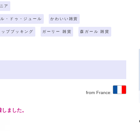
ニア
ール・ドゥ・ジュール
かわいい雑貨
ラップブッキング
ガーリー 雑貨
森ガール 雑貨
from France:
着しました。