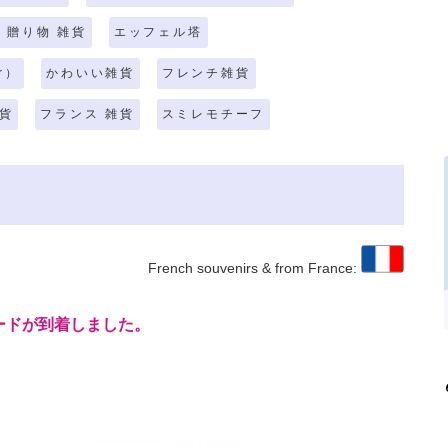
 贈り物 雑貨
エッフェル塔
r）
かわいい雑貨
フレンチ雑貨
貨
フランス 雑貨
スミレモチーフ
French souvenirs & from France:
ードが到着しました。