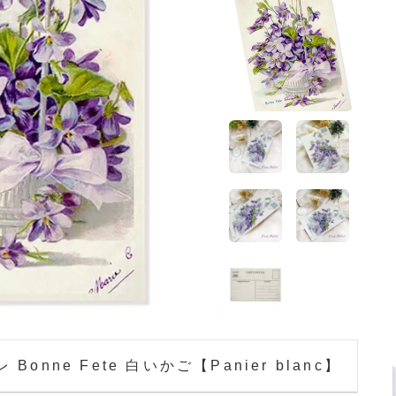
ホーム
>
フレンチポストカード
ホーム
>
ガーリー 雑貨
ホーム
>
フランス 雑貨
ホーム
>
スミレモチーフ
onne Fete 白いかご【Panier blanc】