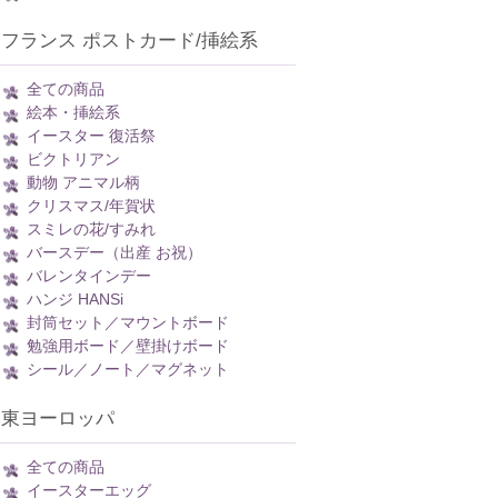
フランス ポストカード/挿絵系
全ての商品
絵本・挿絵系
イースター 復活祭
ビクトリアン
動物 アニマル柄
クリスマス/年賀状
スミレの花/すみれ
バースデー（出産 お祝）
バレンタインデー
ハンジ HANSi
封筒セット／マウントボード
勉強用ボード／壁掛けボード
シール／ノート／マグネット
東ヨーロッパ
全ての商品
イースターエッグ