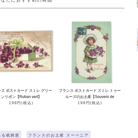
あなたにおすすめの商品
ンス ポストカード スミレ グリー
フランス ポストカード スミレ トゥー
ンリボン【Ruban vert】
ルーズのお土産【Souverir de
198円(税込)
198円(税込)
Toulouse】
ある紙雑貨
フランスのお土産 スーベニア