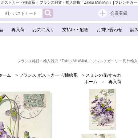
フランス ポストカード/挿絵系 ｜フランス雑貨・輸入雑貨『Zakka MiniMini』| フレンチ
会員登録
品
再入荷
お気に入り
支払い・配送
お問い合わせ
読
フランス雑貨・輸入雑貨『Zakka MiniMini』| フレンチガーリー 海外輸入
ホーム
>
フランス ポストカード/挿絵系
>
スミレの花/すみれ
ホーム
>
再入荷
ホーム
>
新着商品
ホーム
>
世界の味わいある紙雑貨
ホーム
>
フランスのお土産 スーベニア
ホーム
>
バレンタイデー＆ホワイトデー ギフト 贈り物 雑貨
ホーム
>
エッフェル塔
ホーム
>
海外 お土産 スーベニール（Souvenir）
ホーム
>
かわいい雑貨
ホーム
>
フレンチ雑貨