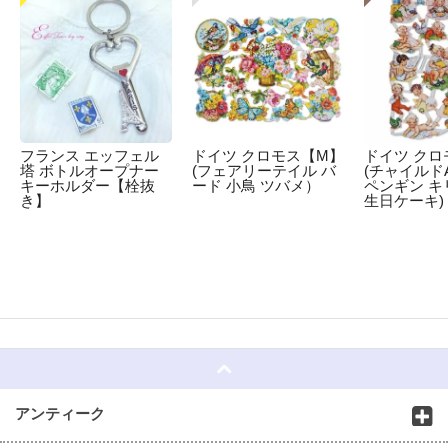
フランス エッフェル
ドイツ クロモス【M】
ドイツ クロ
塔 ボトルオープナー
(フェアリーテイル バ
(チャイルドA
キーホルダー【栓抜
ード 小鳥 ツバメ）
ペンギン キ
き】
生日ケーキ)
☆
アンティーク