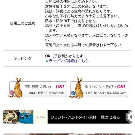
目的以外の使用はおやめ下さい。
対象年齢１２才以上のお品となります。
誤飲・誤食による窒息の恐れがあります。
小さなお子様に与えぬよう十分ご注意下さい。
防水・防熱加工ではありません。
使用上のご注意
高熱・高圧を避け、洗濯の際は取り外しをお願い致
します。
燃えやすい素材となります。火に近づけないで下さ
い。
直射日光の当たる場所での保管はおやめ下さい。
OK
（手数料かかります）
ラッピング
★
ラッピング詳細はこちら