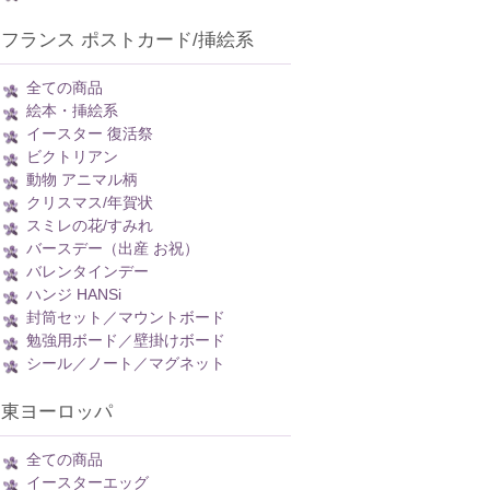
フランス ポストカード/挿絵系
全ての商品
絵本・挿絵系
イースター 復活祭
ビクトリアン
動物 アニマル柄
クリスマス/年賀状
スミレの花/すみれ
バースデー（出産 お祝）
バレンタインデー
ハンジ HANSi
封筒セット／マウントボード
勉強用ボード／壁掛けボード
シール／ノート／マグネット
東ヨーロッパ
全ての商品
イースターエッグ