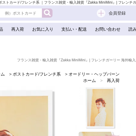
｜ ポストカード/フレンチ系 ｜フランス雑貨・輸入雑貨『Zakka MiniMini』| フレン
会員登録
品
再入荷
お気に入り
支払い・配送
お問い合わせ
読
フランス雑貨・輸入雑貨『Zakka MiniMini』| フレンチガーリー 海外輸入
ーム
>
ポストカード/フレンチ系
>
オードリー・ヘップバーン
ホーム
>
再入荷
ホーム
>
新着商品
ホーム
>
世界の味わいある紙雑貨
ホーム
>
フランスのお土産 スーベニア
ホーム
>
バレンタイデー＆ホワイトデー ギフト 贈り物 雑貨
ホーム
>
かわいい雑貨
ホーム
>
ガーリー 雑貨
ホーム
>
フランス ポストカード
ホーム
>
ドイツ 雑貨