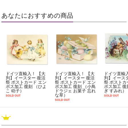
あなたにおすすめの商品
ドイツ直輸入！ 【大
ドイツ直輸入！ 【大
ドイツ直輸入
判】イースター 復活
判】イースター 復活
判】イースタ
祭 ポストカード エン
祭 ポストカード エン
祭 ポストカ
ボス加工 復刻 （ひよ
ボス加工 復刻 （小鳥
ボス加工 復
こ 幼子）
ドラジェ お菓子 忘れ
ぎ すみれ）
な草）
SOLD OUT
SOLD OUT
SOLD OUT