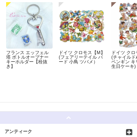
フランス エッフェル
ドイツ クロモス【M】
ドイツ クロ
塔 ボトルオープナー
(フェアリーテイル バ
(チャイルドA
キーホルダー【栓抜
ード 小鳥 ツバメ）
ペンギン キ
き】
生日ケーキ)
☆
アンティーク