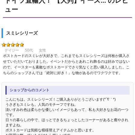
ドイツ直輸入！ 【大判】イース... のレビ
ュー
スミレシリーズ
デイジー
50代
女性
ポストカードのスミレが大好きで、これまでもスミレシリーズは何枚か購入さ
せていただいておりました。イベントだからとあれこれ飾るのは好みではない
ので、イースターも素敵なポストカードでさり気なくと思い購入しました。こ
ちらのショップさんでは「絶対に好き！」な物があるのでワクワクです。
ショップからのコメント
こんにちは。スミレシリーズ！ご購入ありがとうございます(*´∇｀*)
うさぎもスミレも。人気のモチーフですね。
淡いすみれ色は柔らかな優しいイメージもあって、私も大好きなお花の一つ
です。
日々の暮らしの中で、ほっとできるちょっとしたコーナーがあると癒やされ
ますよね。
ポストカードは気軽な模様替えアイテムかと思います。